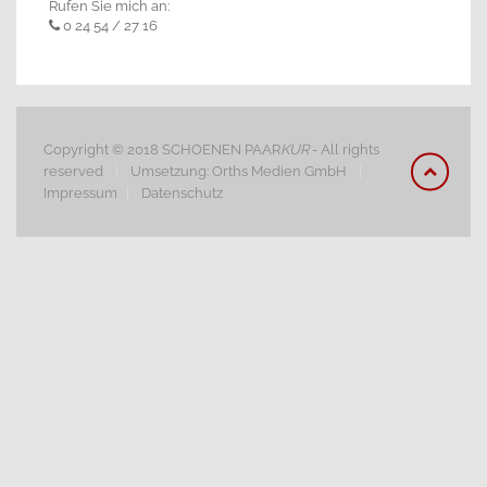
Rufen Sie mich an:
0 24 54 / 27 16
Copyright © 2018 SCHOENEN PAAR
KUR
- All rights
reserved
|
Umsetzung:
Orths Medien GmbH
|
Impressum
|
Datenschutz